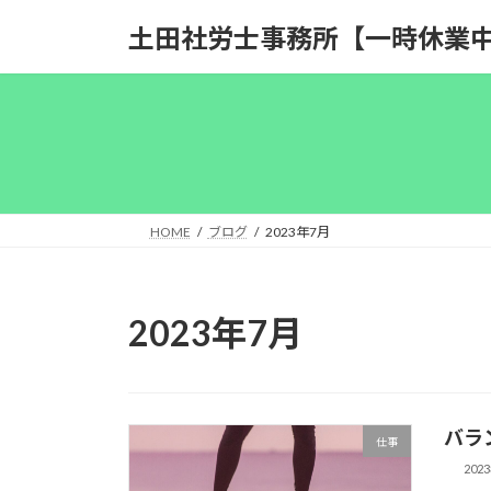
コ
ナ
土田社労士事務所【一時休業中 m(
ン
ビ
テ
ゲ
ン
ー
ツ
シ
へ
ョ
ス
ン
キ
に
ッ
移
HOME
ブログ
2023年7月
プ
動
2023年7月
バラ
仕事
202