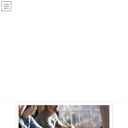
コ
ナ
土田社労士事務所【一時休業中 m(__)m 】
ン
ビ
テ
ゲ
ン
ー
ツ
シ
業務案内
へ
ョ
ス
ン
キ
に
ッ
移
HOME
業務案内
プ
動
画像をクリックすると、詳細がご覧
いただけます